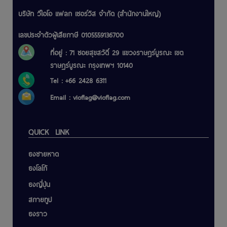
บริษัท วีไอโอ แฟลก เซอร์วิส จำกัด (สำนักงานใหญ่)
เลขประจำตัวผู้เสียภาษี 0105559136700
ที่อยู่ : 71 ซอยสุขสวัดิ์ 29 แขวงราษฎร์บูรณะ เขต
ราษฎร์บูรณะ กรุงเทพฯ 10140
Tel : +66 2428 6311
Email :
vioflag@vioflag.com
QUICK LINK
ธงชายหาด
ธงโลโก้
ธงญี่ปุ่น
สกายทูป
ธงราว