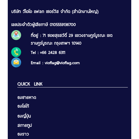
บริษัท วีไอโอ แฟลก เซอร์วิส จำกัด (สำนักงานใหญ่)
เลขประจำตัวผู้เสียภาษี 0105559136700
ที่อยู่ : 71 ซอยสุขสวัดิ์ 29 แขวงราษฎร์บูรณะ เขต
ราษฎร์บูรณะ กรุงเทพฯ 10140
Tel : +66 2428 6311
Email :
vioflag@vioflag.com
QUICK LINK
ธงชายหาด
ธงโลโก้
ธงญี่ปุ่น
สกายทูป
ธงราว