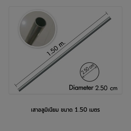
เสาอลูมิเนียม ขนาด 1.50 เมตร