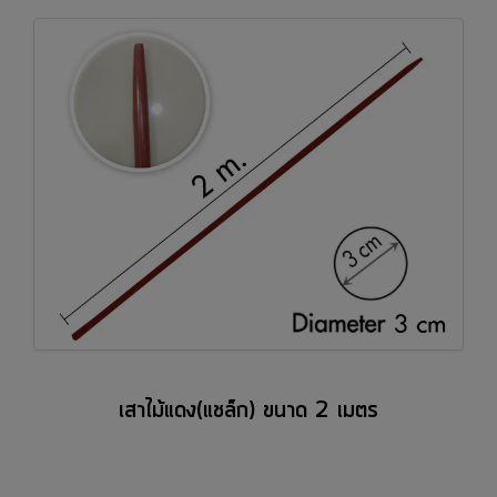
เสาไม้แดง(แชล็ก) ขนาด 2 เมตร