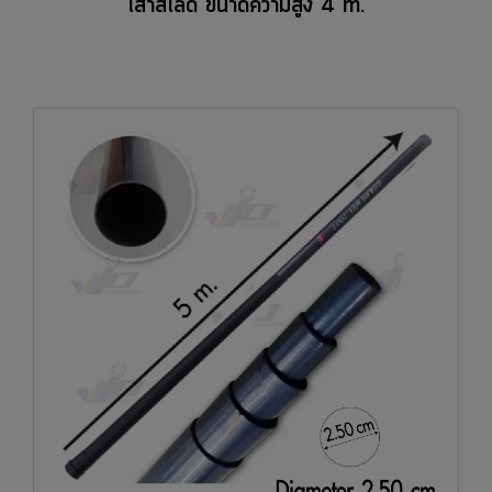
เสาสไลด์ ขนาดความสูง 4 m.