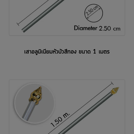
เสาอลูมิเนียมหัวบัวสีทอง ขนาด 1 เมตร