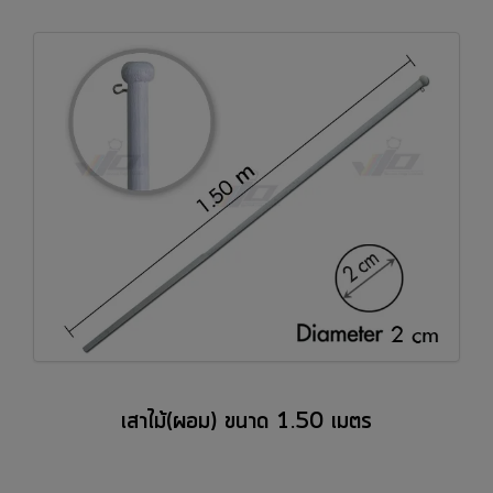
เสาไม้(ผอม) ขนาด 1.50 เมตร