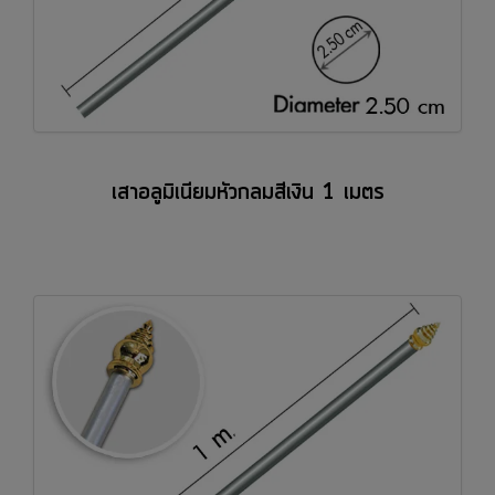
เสาอลูมิเนียมหัวกลมสีเงิน 1 เมตร