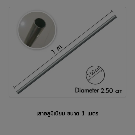
เสาอลูมิเนียม ขนาด 1 เมตร