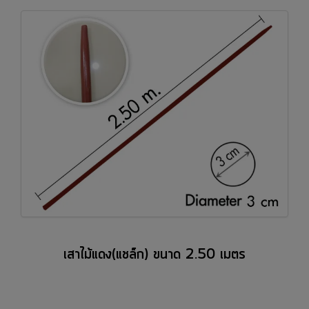
เสาไม้แดง(แชล็ก) ขนาด 2.50 เมตร