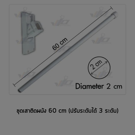
ชุดเสาติดผนัง 60 cm (ปรับระดับได้ 3 ระดับ)