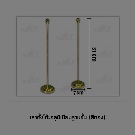
เสาตั้งโต๊ะอลูมิเนียมฐานชั้น (สีทอง)