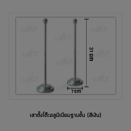
เสาตั้งโต๊ะอลูมิเนียมฐานชั้น (สีเงิน)