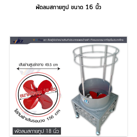
พัดลมสกายทูป ขนาด 16 นิ้ว