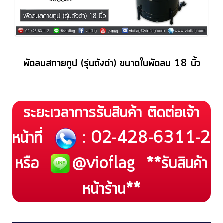
พัดลมสกายทูป (รุ่นถังดำ) ขนาดใบพัดลม 18 นิ้ว
ระยะเวลาการรับสินค้า ติดต่อเจ้า
หน้าที่
: 02-428-6311-2
หรือ
@vioflag
**รับสินค้า
หน้าร้าน**