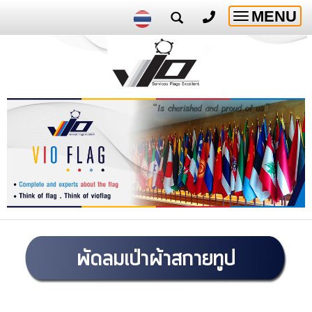
MENU
Toggle
navigatio
พัดลมเป่าผ้าสกายทูป