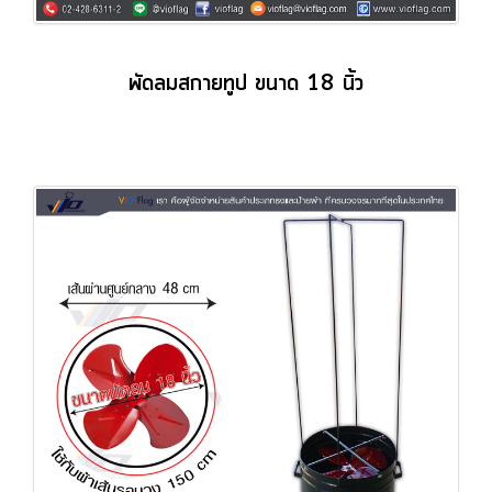
พัดลมสกายทูป ขนาด 18 นิ้ว