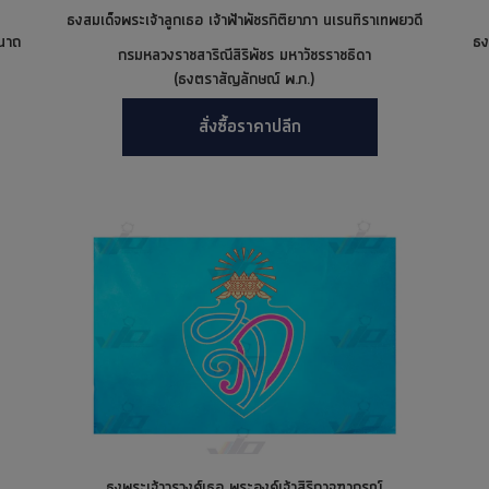
ธงสมเด็จพระเจ้าลูกเธอ เจ้าฟ้าพัชรกิติยาภา นเรนทิราเทพยวดี
ีนาถ
ธง
กรมหลวงราชสาริณีสิริพัชร มหาวัชรราชธิดา
(ธงตราสัญลักษณ์ พ.ภ.)
สั่งซื้อราคาปลีก
ธงพระเจ้าวรวงศ์เธอ พระองค์เจ้าสิริภาจุฑาภรณ์