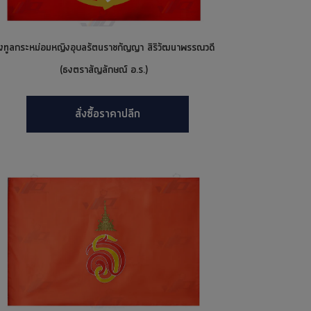
งทูลกระหม่อมหญิงอุบลรัตนราชกัญญา สิริวัฒนาพรรณวดี
(ธงตราสัญลักษณ์ อ.ร.)
สั่งซื้อราคาปลีก