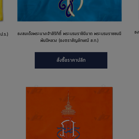
ธง
ธงสมเด็จพระนางเจ้าสิริกิติ์ พระบรมราชินีนาถ พระบรมราชชนนี
ป.ร.)
พันปีหลวง (ธงตราสัญลักษณ์ ส.ก.)
สั่งซื้อราคาปลีก