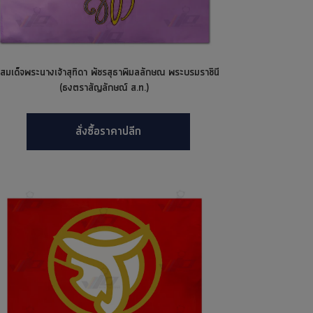
สมเด็จพระนางเจ้าสุทิดา พัชรสุธาพิมลลักษณ พระบรมราชินี
(ธงตราสัญลักษณ์ ส.ท.)
สั่งซื้อราคาปลีก