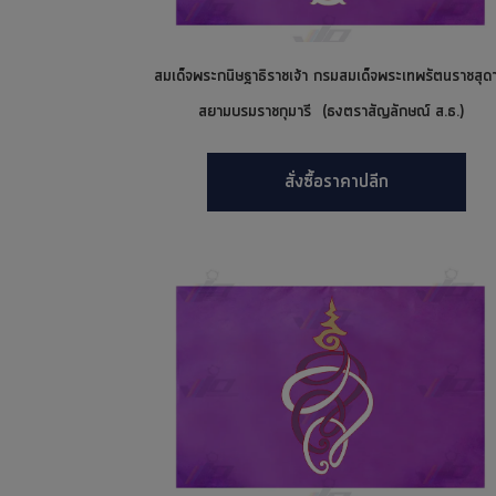
สมเด็จพระกนิษฐาธิราชเจ้า กรมสมเด็จพระเทพรัตนราชสุด
สยามบรมราชกุมารี (ธงตราสัญลักษณ์ ส.ธ.)
สั่งซื้อราคาปลีก