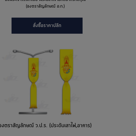
(ธงตราสัญลักษณ์ อ.ก.)
สั่งซื้อราคาปลีก
ธงตราสัญลักษณ์ ว.ป.ร. (ประดับเสาไฟ,อาคาร)