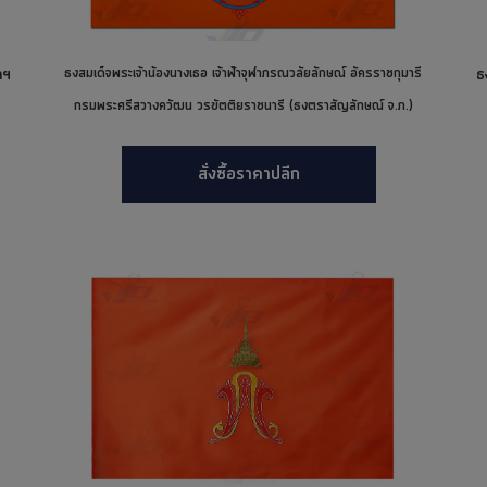
าฯ
ธงสมเด็จพระเจ้าน้องนางเธอ เจ้าฟ้าจุฬาภรณวลัยลักษณ์ อัครราชกุมารี
ธ
กรมพระศรีสวางควัฒน วรขัตติยราชนารี (ธงตราสัญลักษณ์ จ.ภ.)
สั่งซื้อราคาปลีก