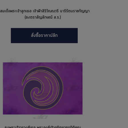
สมเด็จพระเจ้าลูกเธอ เจ้าฟ้าสิริวัณณวรี นารีรัตนราชกัญญา
(ธงตราสัญลักษณ์ ส.ร.)
สั่งซื้อราคาปลีก
ธงพระเจ้าวรวงศ์เธอ พระองค์เจ้าอทิตยาทรกิติคุณ