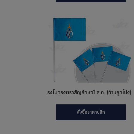
ธงโบกธงตราสัญลักษณ์ ส.ก. (ก้านลูกโป่ง)
สั่งซื้อราคาปลีก