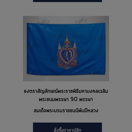
ธงตราสัญลักษณ์พระราชพิธีมหามงคลเฉลิม
พระชนมพรรษา 90 พรรษา
สมเด็จพระบรมราชชนนีพันปีหลวง
สั่งซื้อราคาปลีก