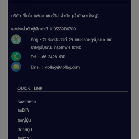
บริษัท วีไอโอ แฟลก เซอร์วิส จำกัด (สำนักงานใหญ่)
เลขประจำตัวผู้เสียภาษี 0105559136700
ที่อยู่ : 71 ซอยสุขสวัดิ์ 29 แขวงราษฎร์บูรณะ เขต
ราษฎร์บูรณะ กรุงเทพฯ 10140
Tel : +66 2428 6311
Email :
vioflag@vioflag.com
QUICK LINK
ธงชายหาด
ธงโลโก้
ธงญี่ปุ่น
สกายทูป
ธงราว