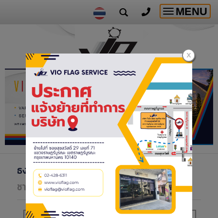
MENU
Toggle
navigatio
ธงกองทัพไทย
>>
ธงประจำสำนักงานตำรวจแห่ง
ชาติ