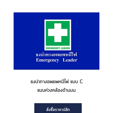
ธงนำทางอพยพหนีไฟ แบบ C
แบบห่วงคล้องด้านบน
สั่งซื้อราคาปลีก