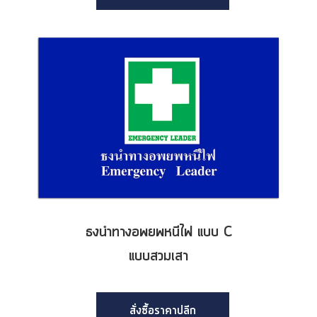
ธงนำทางอพยพหนีไฟ แบบ C
แบบสวมเสา
สั่งซื้อราคาปลีก