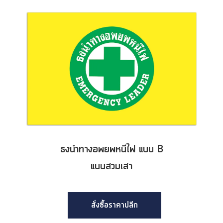
ธงนำทางอพยพหนีไฟ แบบ B
แบบสวมเสา
สั่งซื้อราคาปลีก