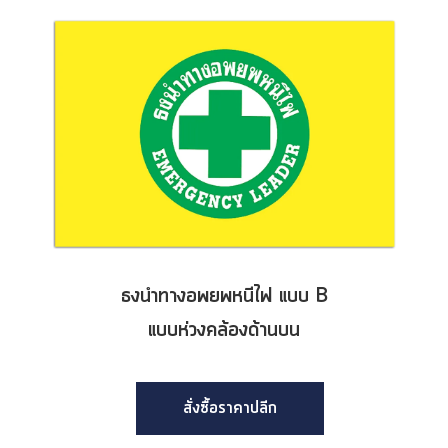
ธงนำทางอพยพหนีไฟ แบบ B
แบบห่วงคล้องด้านบน
สั่งซื้อราคาปลีก