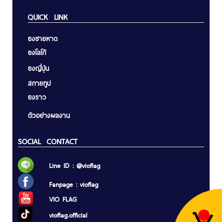
QUICK LINK
ธงชายหาด
ธงโลโก้
ธงญี่ปุ่น
สกายทูป
ธงราว
ตัวอย่างผลงาน
SOCIAL CONTACT
Line ID : @vioflag
Fanpage : vioflag
VIO FLAG
vioflag.official