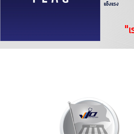
แข็งแรง
"เ