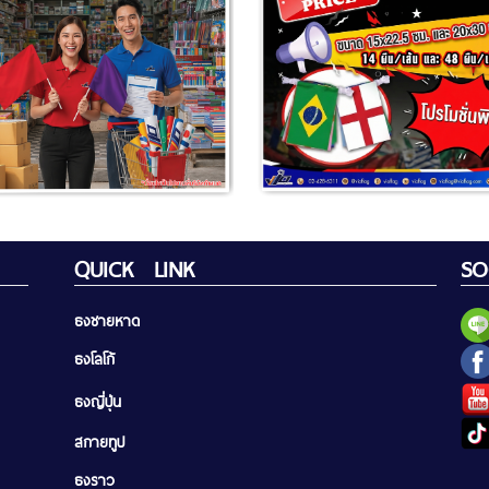
QUICK LINK
SO
ธงชายหาด
ธงโลโก้
ธงญี่ปุ่น
สกายทูป
ธงราว